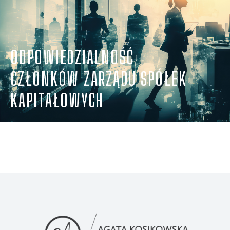
ODPOWIEDZIALNOŚĆ
CZŁONKÓW ZARZĄDU SPÓŁEK
KAPITAŁOWYCH