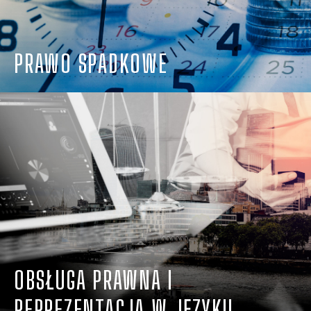
PRAWO SPADKOWE
OBSŁUGA PRAWNA I
REPREZENTACJA W JĘZYKU