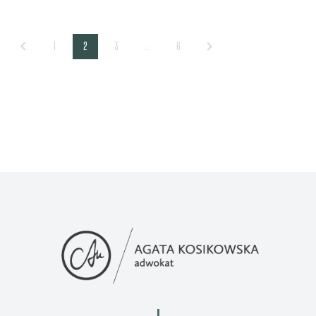
1
2
3
…
6