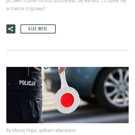
po jakim czasie można spodziewać się wyroku. Co dzieje się
w trakcie rozprawy?
READ MORE
By Maciej Hupa, aplikant adwokacki