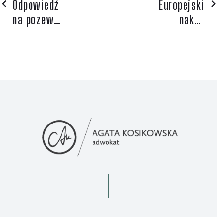
Odpowiedź
Europejski
na pozew
nakaz
rozwodowy
aresztowania