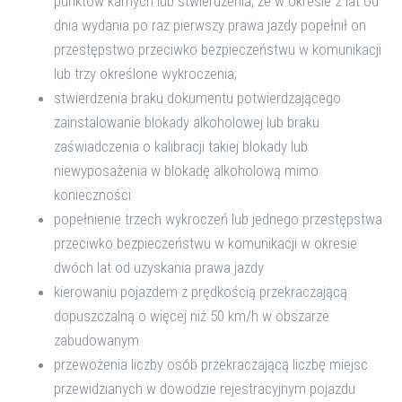
punktów karnych lub stwierdzenia, że w okresie 2 lat od
dnia wydania po raz pierwszy prawa jazdy popełnił on
przestępstwo przeciwko bezpieczeństwu w komunikacji
lub trzy określone wykroczenia;
stwierdzenia braku dokumentu potwierdzającego
zainstalowanie blokady alkoholowej lub braku
zaświadczenia o kalibracji takiej blokady lub
niewyposażenia w blokadę alkoholową mimo
konieczności
popełnienie trzech wykroczeń lub jednego przestępstwa
przeciwko bezpieczeństwu w komunikacji w okresie
dwóch lat od uzyskania prawa jazdy
kierowaniu pojazdem z prędkością przekraczającą
dopuszczalną o więcej niż 50 km/h w obszarze
zabudowanym
przewożenia liczby osób przekraczającą liczbę miejsc
przewidzianych w dowodzie rejestracyjnym pojazdu