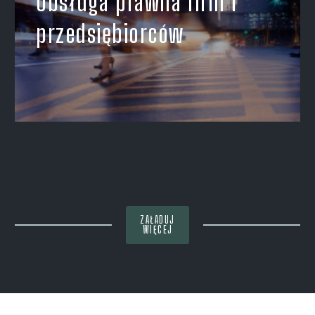
Obsługa prawna firm i
przedsiębiorców
ZAŁADUJ
WIĘCEJ