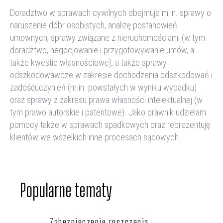
Doradztwo w sprawach cywilnych obejmuje m.in. sprawy
o
naruszenie dóbr osobistych,
analizę postanowień
umownych, sprawy związane z nieruchomościami (w tym
doradztwo, negocjowanie i przygotowywanie umów, a
także kwestie własnościowe), a także sprawy
odszkodowawcze w zakresie dochodzenia odszkodowań i
zadośćuczynień (m.in. powstałych w wyniku wypadku)
oraz
sprawy
z zakresu
praw
a
własności intelektualnej (
w
tym
prawo autorskie i patentowe)
.
Jako prawnik udzielam
pomocy także w
spraw
ach
spadkow
ych
oraz
reprezentuję
klientów we
wszelki
ch
inne proces
ach
sądow
ych.
Popularne tematy
Zabezpieczenie roszczenia