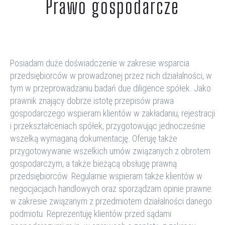
Prawo gospodarcze
Posiadam duże doświadczenie w zakresie wsparcia
przedsiębiorców w prowadzonej przez nich działalności, w
tym w przeprowadzaniu
badań
due
diligence
spółek.
Jako
prawnik znający dobrze istotę przepisów prawa
gospodarczego w
spieram klientów w
zakładani
u
, rejestracj
i
i przekształcenia
ch
spółek,
przygotowując jednocześnie
wszelką wymaganą dokumentację
. Oferuję także
przygotowywanie
wszelkich
umów związanych z obrotem
gospodarczym,
a także
bieżąc
ą
obsług
ę
prawn
ą
przedsiębiorców
. Regularnie
wspieram także
klientów w
negocjacjach handlowych oraz sporządza
m
opini
e
prawn
e
w zakresie związanym z przedmiotem działalności danego
podmiotu. Reprezentuję klientów
przed sądami