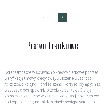
1
2
Prawo frankowe
Doradzam także w sprawach o
kredyty frankowe
poprzez
weryfikacj
ę
umowy kredytowej, wyliczenie wysokości
roszczeń
,
a kolejno –
analiz
ę
szans i korzyści płynących ze
wszczęcia postępowania przeciwko bankow
i. Oferuję
kompleksow
ą
pomoc w zakresie weryfikacji dokumentów,
jak i
reprezentacj
ę
na każdym etapie postępowania
.
Jako