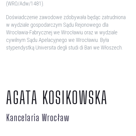
(WRO/
Adw
/1481).
Doświadczenie zawodowe zdobywała będąc zatrudniona
w wydziale gospodarczym Sądu Rejonowego dla
Wrocławia-Fabrycznej we Wrocławiu oraz w wydziale
cywilnym Sądu Apelacyjnego we Wrocławiu.
Była
stypendystką
Universita
degli
studi
di Bari we Włoszech.
AGATA KOSIKOWSKA
Kancelaria Wrocław