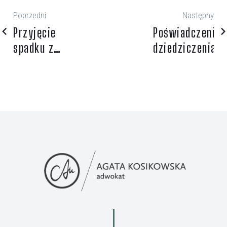
Poprzedni
Następny
Przyjęcie
Poświadczenie
spadku z
dziedziczenia
dobrodziejstwem
inwentarza